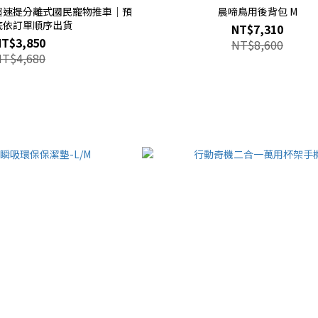
超速提分離式國民寵物推車｜預
晨啼鳥用後背包 M
底依訂單順序出貨
NT$7,310
NT$3,850
NT$8,600
NT$4,680