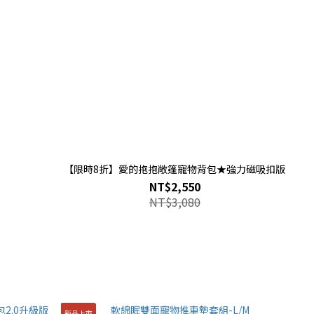
【限時8折】愛的抱抱敞篷寵物背包★強力磁吸扣版
NT$2,550
NT$3,080
新品上市