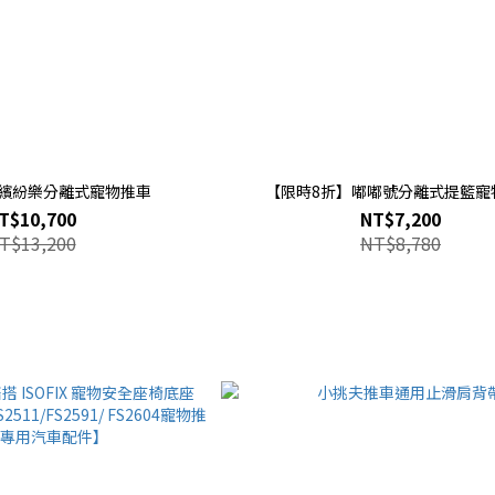
】繽紛樂分離式寵物推車
【限時8折】嘟嘟號分離式提籃寵
T$10,700
NT$7,200
T$13,200
NT$8,780