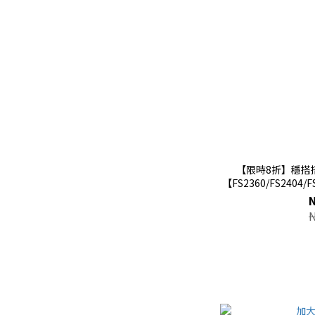
【限時8折】穩搭搭 
【FS2360/FS2404/F
車提籃