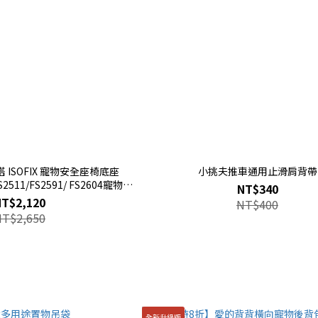
ISOFIX 寵物安全座椅底座
小挑夫推車通用止滑肩背帶
S2511/FS2591/ FS2604寵物推
NT$340
專用汽車配件】
NT$2,120
NT$400
NT$2,650
全新升級版