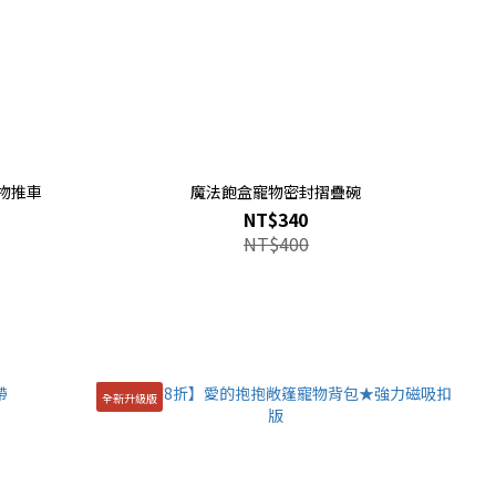
物推車
魔法飽盒寵物密封摺疊碗
NT$340
NT$400
全新升級版