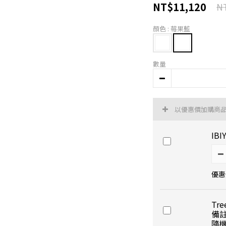
NT$11,120
NT
顏色
: 莓果藍
數量
以優惠價加購商
IB
優惠價
Tr
備註
隨