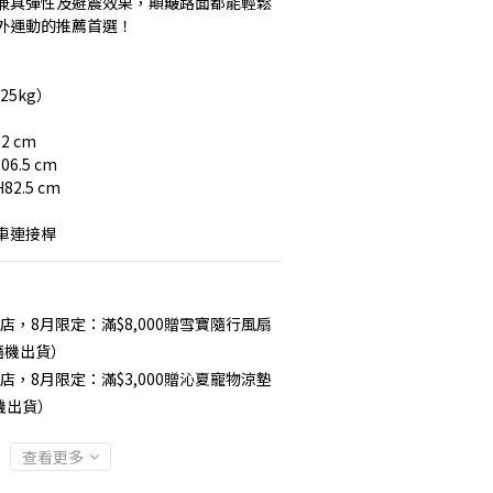
兼具彈性及避震效果，顛簸路面都能輕鬆
外運動的推薦首選！
25kg）
 cm 
6.5 cm
82.5 cm
車連接桿
店，8月限定：滿$8,000贈雪寶隨行風扇
色隨機出貨）
店，8月限定：滿$3,000贈沁夏寵物涼墊
隨機出貨）
查看更多