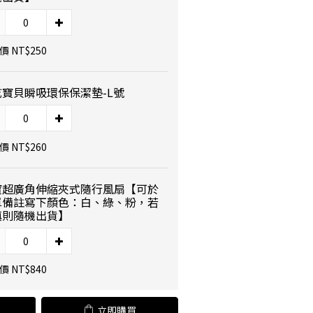
 NT$250
乾寶貝瞬吸環保保潔墊-L號
 NT$260
寶超廣角伸縮夾式隨行風扇【可於
單備註寫下顏色：白、綠、粉，若
填則隨機出貨】
 NT$840
立即購買