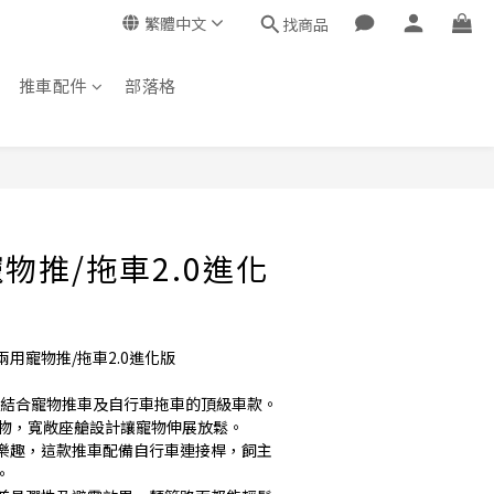
繁體中文
找商品
推車配件
部落格
立即購買
物推/拖車2.0進化
用寵物推/拖車2.0進化版
台結合寵物推車及自行車拖車的頂級車款。
寵物，寬敞座艙設計讓寵物伸展放鬆。
樂趣，這款推車配備自行車連接桿，飼主
。