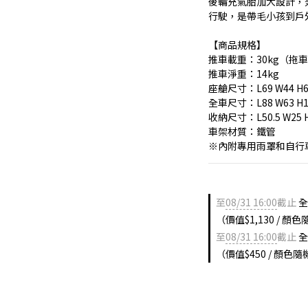
後輪充氣胎加大設計，
行駛，是帶毛小孩到戶
【商品規格】
推車載重：30kg（拖車
推車淨重：14kg
座艙尺寸：L69 W44 H62
全車尺寸：L88 W63 H10
收納尺寸：L50.5 W25 H
車架材質：鐵管
※內附專用雨罩和自行
至
08/31 16:00
截止
全
（價值$1,130 / 顏
至
08/31 16:00
截止
全
（價值$450 / 顏色