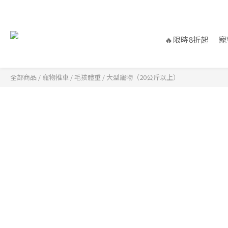
🔥限時8折起
寵
全部商品
/
寵物推車
/
毛孩體重
/
大型寵物（20公斤以上）