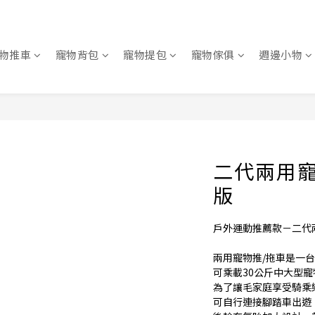
物推車
寵物背包
寵物提包
寵物傢俱
週邊小物
二代兩用寵
版
戶外運動推薦款－二代兩
兩用寵物推/拖車是一
可乘載30公斤中大型
為了讓毛家庭享受騎乘
可自行連接腳踏車出遊