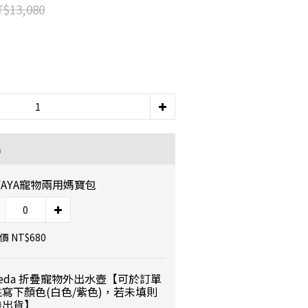
$13,080
品
IYAYA寵物兩用媽寶包
 NT$680
eeda 折疊寵物外出水壺【可於訂單
寫下顏色(白色/紫色)，若未填則
機出貨】