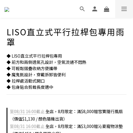
LISO直立式平行拉桿包專用雨
罩
◆ LISO直立式平行拉桿包專用
◆ 前方和兩側透氣孔設計，空氣流通不悶熱
◆ 可輕鬆摺疊收納方便攜帶
◆ 魔鬼氈設計，穿戴拆卸皆便利
◆ 拉桿處活動式開口
◆ 包身貼合剪裁長度適中
至
08/31 16:00
截止
全店，8月限定：滿$8,000贈雪寶隨行風扇
（價值$1,130 / 顏色隨機出貨）
至
08/31 16:00
截止
全店，8月限定：滿$3,000贈沁夏寵物涼墊