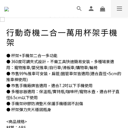
行動奇機二合一萬用杯架手機
架
● 杯架+手機架二合一多功能
● 360度可調夾式設計，不需工具快速簡易安裝，多種場景適
用：寵物推車/嬰兒推車/自行車/滑板車/購物車/輪椅
● 市售99%推車可安裝，扁管/圓管車架皆適用(適合直徑<5cm的
推車桿使用)
● 市售手機廠牌皆適用，適合7.2吋以下手機使用
● 多種容器適用：保溫瓶/寶特瓶/咖啡杯/寵物水壺，適合杯子直
徑6.5cm以下使用
● 手機架矽膠防滑墊片保護手機穩固不刮傷
● 杯架彈力夾片穩固瓶身
<商品規格>
材質：ABS