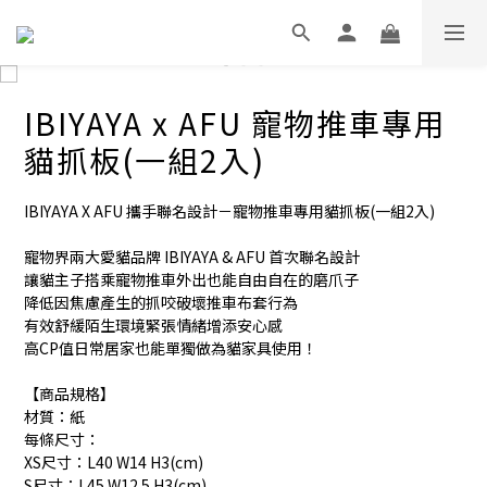
IBIYAYA x AFU 寵物推車專用
貓抓板(一組2入)
IBIYAYA X AFU 攜手聯名設計－寵物推車專用貓抓板(一組2入)
寵物界兩大愛貓品牌 IBIYAYA & AFU 首次聯名設計
讓貓主子搭乘寵物推車外出也能自由自在的磨爪子
降低因焦慮產生的抓咬破壞推車布套行為
有效舒緩陌生環境緊張情緒增添安心感
高CP值日常居家也能單獨做為貓家具使用！
【商品規格】
材質：紙
每條尺寸：
XS尺寸：L40 W14 H3(cm)
S尺寸：L45 W12.5 H3(cm)