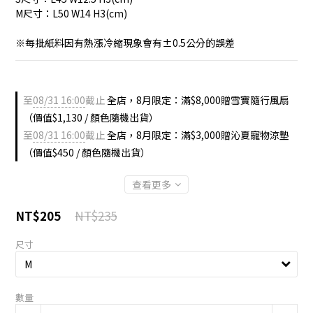
M尺寸：L50 W14 H3(cm)
※每批紙料因有熱漲冷縮現象會有±0.5公分的誤差
至
08/31 16:00
截止
全店，8月限定：滿$8,000贈雪寶隨行風扇
（價值$1,130 / 顏色隨機出貨）
至
08/31 16:00
截止
全店，8月限定：滿$3,000贈沁夏寵物涼墊
（價值$450 / 顏色隨機出貨）
查看更多
NT$235
NT$205
尺寸
數量