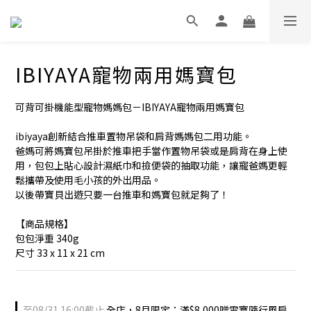
IBIYAYA寵物兩用媽寶包
可背可掛機能型寵物媽媽包－IBIYAYA寵物兩用媽寶包
ibiyaya創新結合推車置物吊袋和肩背媽媽包二用功能。
爸媽可將媽寶包吊掛於推車把手當作置物吊袋或是肩背在身上使
用，包包上貼心設計濕紙巾和撿便袋的抽取功能，讓寵爸媽更輕
鬆攜帶及使用毛小孩的外出用品。
以後帶寶貝出遊只要一台推車和媽寶包就足夠了！
【商品規格】
包包淨重 340g
尺寸 33 x 11 x 21 cm
至
08/31 16:00
截止
全店，8月限定：滿$8,000贈雪寶隨行風扇