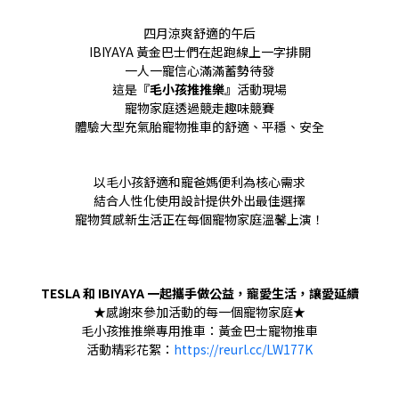
四月涼爽舒適的午后
IBIYAYA 黃金巴士們在起跑線上一字排開
一人一寵信心滿滿蓄勢待發
這是
『毛小孩推推樂』
活動現場
寵物家庭透過競走趣味競賽
體驗大型充氣胎寵物推車的舒適、平穩、安全
以毛小孩舒適和寵爸媽便利為核心需求
結合人性化使用設計提供外出最佳選擇
寵物質感新生活正在每個寵物家庭溫馨上演！
TESLA 和 IBIYAYA 一起攜手做公益，寵愛生活，讓愛延續
★感謝來參加活動的每一個寵物家庭★
毛小孩推推樂專用推車：
黃金巴士寵物推車
活動精彩花絮：
https://reurl.cc/LW177K