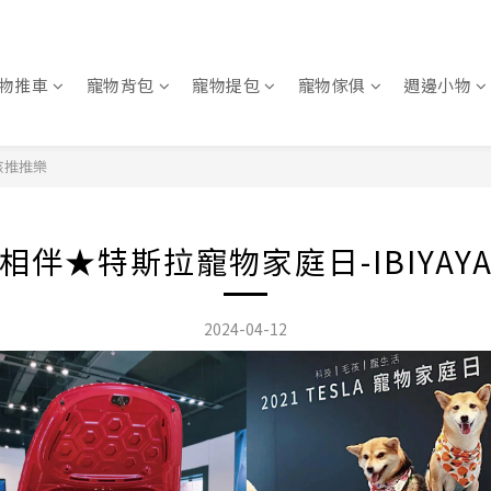
物推車
寵物背包
寵物提包
寵物傢俱
週邊小物
孩推推樂
相伴★特斯拉寵物家庭日-IBIYAY
2024-04-12