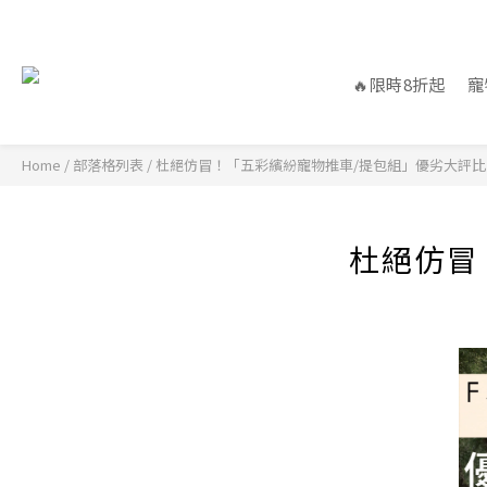
🔥限時8折起
寵
Home
/
部落格列表
/
杜絕仿冒！「五彩繽紛寵物推車/提包組」優劣大評比
杜絕仿冒